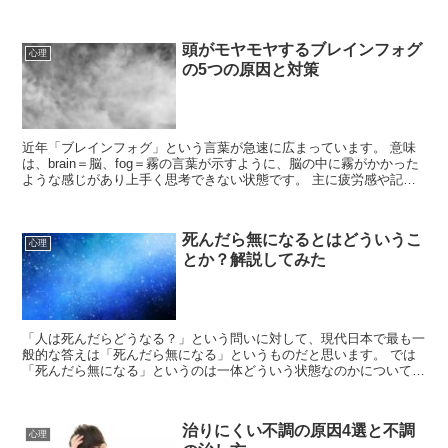
いきます。 嘘とは何か ここでいう...
頭がモヤモヤするブレインフォグ
心理
の5つの原因と対策
近年「ブレインフォグ」という言葉が急速に広まっています。 意味
は、brain＝脳、fog＝霧の言葉が示すように、脳の中に霧がかかった
ような感じがあり上手く思考できない状態です。 主に疲労感や記憶
力・集中力の低下と言った形で表れま...
死んだら無になるとはどういうこ
心理
とか？解説してみた
「人は死んだらどうなる？」という問いに対して、現代日本で最も一
般的な答えは「死んだら無になる」というものだと思います。 では
「死んだら無になる」というのは一体どういう状態なのかについて解
説していきます。 無について 死んだら無...
治りにくい不調の原因4選と不調
心理