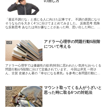
の治し方
「最近不調だな」と感じる人に向けた記事です。 不調の原因になり
そうなものを大きく4つに分けてまとめてみました。 反芻思考 危険
な反芻思考 あなたは何か嫌なことがあった時、思い出した時に、頭
の中でずっとその嫌なことをグルグルと...
アドラー心理学の問題行動5段階
心理
について考える
アドラー心理学では優越性の欲求(特別に思われたい気持ち)からくる
問題行動が5段階に分けて定義されています。 今回は岸見 一郎さ
ん、古賀 史健さん著の『幸せになる勇気』を参考に各問題行動につ
いてまとめていきます。 アドラー心理学問...
マウント取ってくる人がうざいと
心理
思った時に取る6つの対処法