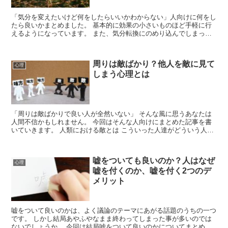
「気分を変えたいけど何をしたらいいかわからない」人向けに何をし
たら良いかまとめました。 基本的に効果の小さいものほど手軽に行
えるようになっています。 また、気分転換にのめり込んでしまって
は本末転倒なのであまり依存性が高いものは取...
周りは敵ばかり？他人を敵に見て
心理
しまう心理とは
「周りは敵ばかりで良い人が全然いない」 そんな風に思うあなたは
人間不信かもしれません。 今回はそんな人向けにまとめた記事を書
いていきます。 人類における敵とは こういった人達がどういう人を
敵扱いするかと言うと、自分がして...
嘘をついても良いのか？人はなぜ
心理
嘘を付くのか、嘘を付く2つのデ
メリット
嘘をついて良いのかは、よく議論のテーマにあがる話題のうちの一つ
です。 しかし結局あやふやなまま終わってしまった事が多いのでは
ないでしょうか。 今回は結局嘘をついて良いのかについてまとめて