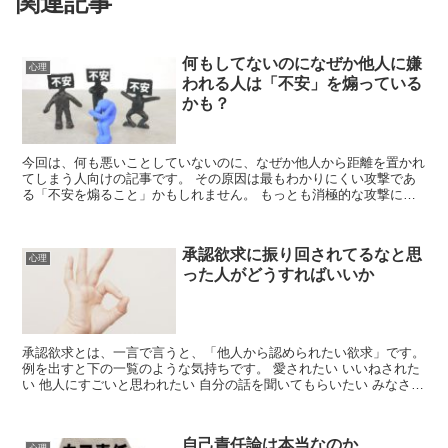
関連記事
何もしてないのになぜか他人に嫌
心理
われる人は「不安」を煽っている
かも？
今回は、何も悪いことしていないのに、なぜか他人から距離を置かれ
てしまう人向けの記事です。 その原因は最もわかりにくい攻撃であ
る「不安を煽ること」かもしれません。 もっとも消極的な攻撃につ
いて 他者に対して怒りを直接ぶつけるので...
承認欲求に振り回されてるなと思
心理
った人がどうすればいいか
承認欲求とは、一言で言うと、「他人から認められたい欲求」です。
例を出すと下の一覧のような気持ちです。 愛されたい いいねされた
い 他人にすごいと思われたい 自分の話を聞いてもらいたい みなさん
も子供...
自己責任論は本当なのか
心理