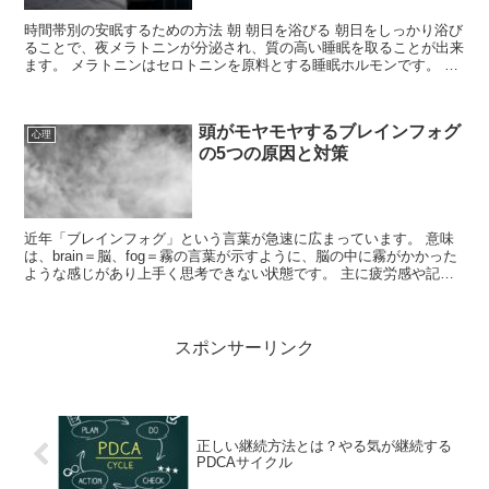
時間帯別の安眠するための方法 朝 朝日を浴びる 朝日をしっかり浴び
ることで、夜メラトニンが分泌され、質の高い睡眠を取ることが出来
ます。 メラトニンはセロトニンを原料とする睡眠ホルモンです。 メ
ラトニンは年齢を重ねると減少す...
頭がモヤモヤするブレインフォグ
心理
の5つの原因と対策
近年「ブレインフォグ」という言葉が急速に広まっています。 意味
は、brain＝脳、fog＝霧の言葉が示すように、脳の中に霧がかかった
ような感じがあり上手く思考できない状態です。 主に疲労感や記憶
力・集中力の低下と言った形で表れま...
スポンサーリンク
正しい継続方法とは？やる気が継続する
PDCAサイクル