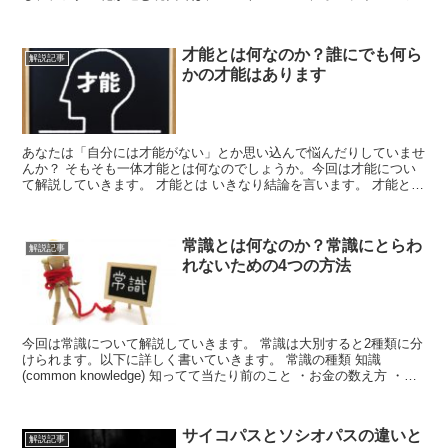
ニティを通じ...
才能とは何なのか？誰にでも何ら
解説記事
かの才能はあります
あなたは「自分には才能がない」とか思い込んで悩んだりしていませ
んか？ そもそも一体才能とは何なのでしょうか。今回は才能につい
て解説していきます。 才能とは いきなり結論を言います。 才能と
は、結果が出るかわからなくても継...
常識とは何なのか？常識にとらわ
解説記事
れないための4つの方法
今回は常識について解説していきます。 常識は大別すると2種類に分
けられます。以下に詳しく書いていきます。 常識の種類 知識
(common knowledge) 知ってて当たり前のこと ・お金の数え方 ・時
間の読み方 な...
サイコパスとソシオパスの違いと
解説記事