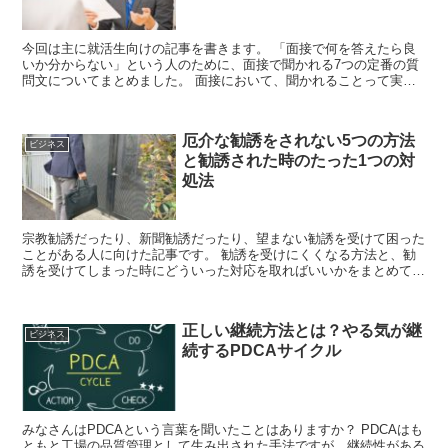
今回は主に就活生向けの記事を書きます。 「面接で何を答えたら良
いか分からない」という人のために、面接で聞かれる7つの定番の質
問文についてまとめました。 面接において、聞かれることって実は
結構決まっています。 なぜなら同じよ...
厄介な勧誘をされない5つの方法
ビジネス
と勧誘された時のたった1つの対
処法
宗教勧誘だったり、新聞勧誘だったり、望まない勧誘を受けて困った
ことがある人に向けた記事です。 勧誘を受けにくくなる方法と、勧
誘を受けてしまった時にどういった対応を取ればいいかをまとめてい
きます。 勧誘されない方法 自宅編 勧...
正しい継続方法とは？やる気が継
ビジネス
続するPDCAサイクル
みなさんはPDCAという言葉を聞いたことはありますか？ PDCAはも
ともと工場の品質管理として生み出された手法ですが、継続性がある