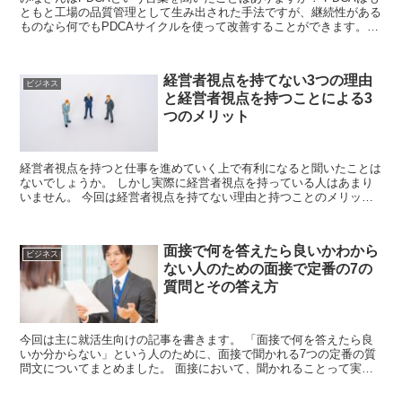
ともと工場の品質管理として生み出された手法ですが、継続性がある
ものなら何でもPDCAサイクルを使って改善することができます。
PDCAサイクルを使って継続すると...
経営者視点を持てない3つの理由
ビジネス
と経営者視点を持つことによる3
つのメリット
経営者視点を持つと仕事を進めていく上で有利になると聞いたことは
ないでしょうか。 しかし実際に経営者視点を持っている人はあまり
いません。 今回は経営者視点を持てない理由と持つことのメリット
について書いていきます。 経営者の仕...
面接で何を答えたら良いかわから
ビジネス
ない人のための面接で定番の7の
質問とその答え方
今回は主に就活生向けの記事を書きます。 「面接で何を答えたら良
いか分からない」という人のために、面接で聞かれる7つの定番の質
問文についてまとめました。 面接において、聞かれることって実は
結構決まっています。 なぜなら同じよ...