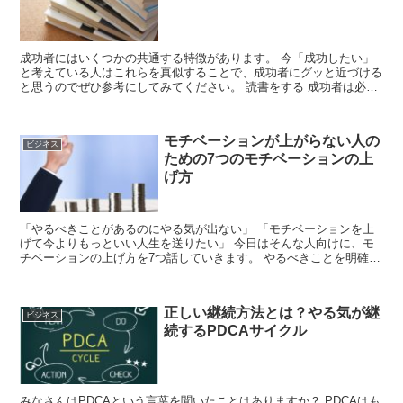
成功者にはいくつかの共通する特徴があります。 今「成功したい」
と考えている人はこれらを真似することで、成功者にグッと近づける
と思うのでぜひ参考にしてみてください。 読書をする 成功者は必ず
と言っていいほど読書習慣があります。 ...
モチベーションが上がらない人の
ビジネス
ための7つのモチベーションの上
げ方
「やるべきことがあるのにやる気が出ない」 「モチベーションを上
げて今よりもっといい人生を送りたい」 今日はそんな人向けに、モ
チベーションの上げ方を7つ話していきます。 やるべきことを明確に
する ずっとやりたい事があるのに...
正しい継続方法とは？やる気が継
ビジネス
続するPDCAサイクル
みなさんはPDCAという言葉を聞いたことはありますか？ PDCAはも